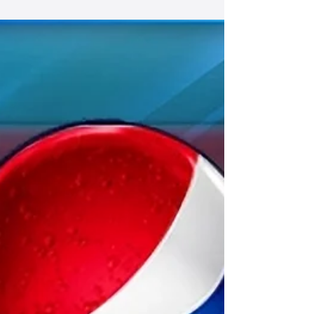
펩시최신주소.com 코드 kps74
신뢰할 수 있는 메이저사이트 펩
시벳