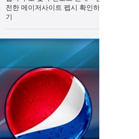
펩시 주소 및 추천코드 안내 – 안
전한 메이저사이트 펩시 확인하
기