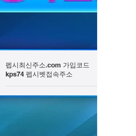
펩시최신주소.com 가입코드
kps74 펩시벳접속주소