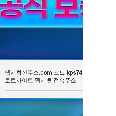
펩시최신주소.com 코드 kps74
토토사이트 펩시벳 접속주소