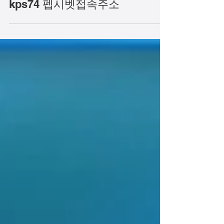
펩시최신주소.com 가입코드
kps74 펩시벳접속주소