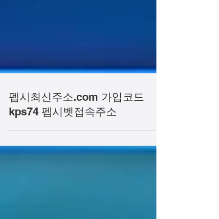
펩시최신주소.com 가입코드
kps74 펩시벳접속주소