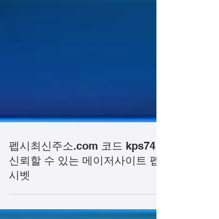
펩시최신주소.com 코드 kps74