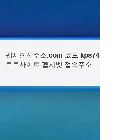
펩시최신주소.com 코드 kps74
토토사이트 펩시벳 접속주소