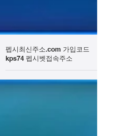
펩시최신주소.com 가입코드
kps74 펩시벳접속주소