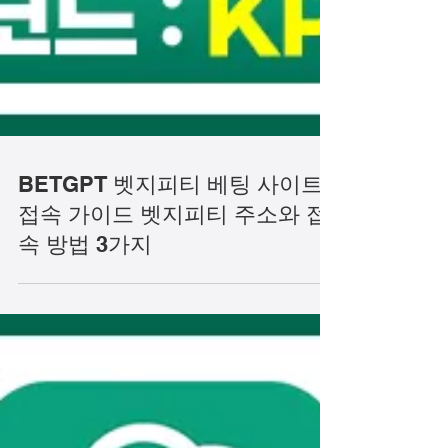
BETGPT 벳지피티 베팅 사이트
접속 가이드 벳지피티 주소와 접
속 방법 3가지